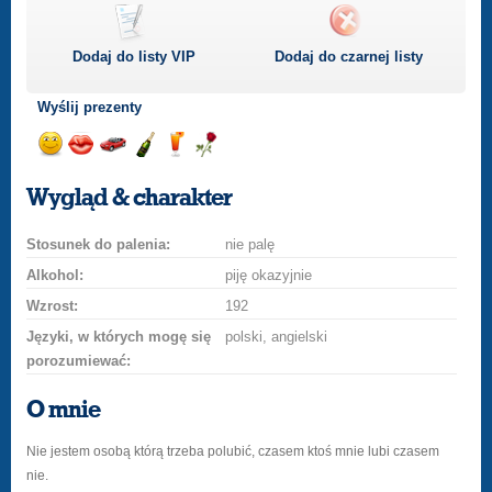
Dodaj do listy
VIP
Dodaj do czarnej listy
Wyślij prezenty
Wyślij
Wyślij
Przejażdżka
Wyślij
Wyślij
Wyślij
uśmiech
buziaka
samochodem
szampana
drinka
różę
Wygląd & charakter
Stosunek do palenia:
nie palę
Alkohol:
piję okazyjnie
Wzrost:
192
Języki, w których mogę się
polski, angielski
porozumiewać:
O mnie
Nie jestem osobą którą trzeba polubić, czasem ktoś mnie lubi czasem
nie.