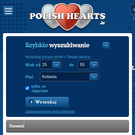
Z
Szybkie
wyszukiwanie
Wyszukaj tysiące profili z Twojej okolicy:
Wiek od
do
POLISH
ENGLISH
Płeć
tylko ze
zdjęciem
Wyszukaj
zaawansowane wyszukiwanie
Danonn2