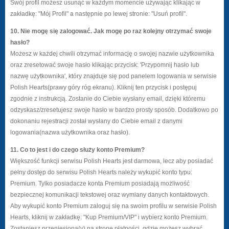
Swój profil możesz usunąć w każdym momencie używając klikając w
zakładkę: "Mój Profil" a następnie po lewej stronie: "Usuń profil".
10. Nie mogę się zalogować. Jak mogę po raz kolejny otrzymać swoje
hasło?
Możesz w każdej chwili otrzymać informację o swojej nazwie użytkownika
oraz zresetować swoje hasło klikając przycisk: 'Przypomnij hasło lub
nazwę użytkownika', który znajduje się pod panelem logowania w serwisie
Polish Hearts(prawy góry róg ekranu). Kliknij ten przycisk i postępuj
zgodnie z instrukcją. Zostanie do Ciebie wysłany email, dzięki któremu
odzyskasz/zresetujesz swoje hasło w bardzo prosty sposób. Dodatkowo po
dokonaniu rejestracji został wysłany do Ciebie email z danymi
logowania(nazwa użytkownika oraz hasło).
11. Co to jest i do czego służy konto Premium?
Większość funkcji serwisu Polish Hearts jest darmowa, lecz aby posiadać
pełny dostęp do serwisu Polish Hearts należy wykupić konto typu:
Premium. Tylko posiadacze konta Premium posiadają możliwość
bezpiecznej komunikacji tekstowej oraz wymiany danych kontaktowych.
Aby wykupić konto Premium zaloguj się na swoim profilu w serwisie Polish
Hearts, kliknij w zakładkę: "Kup Premium/VIP" i wybierz konto Premium.
Zostaniesz przeniesiona(y) na stronę płatności, gdzie możesz wybrać