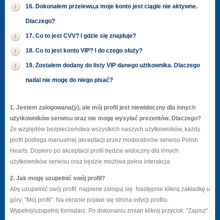
16. Dokonałem przelewu,a moje konto jest ciągle nie aktywne.
Dlaczego?
17. Co to jest CVV? I gdzie się znajduje?
18. Co to jest konto VIP? I do czego służy?
19. Zostałem dodany do listy VIP danego użtkownika. Dlaczego
nadal nie mogę do niego pisać?
1. Jestem zalogowana(y), ale mój profil jest niewidoczny dla innych
użytkowników serwisu oraz nie mogę wysyłać prezentów. Dlaczego?
Ze względów bezpieczeństwa wszystkich naszych użytkowników, każdy
profil podlega manualnej akceptacji przez moderatorów serwisu Polish
Hearts. Dopiero po akceptacji profil będzie widoczny dla innych
użytkowników serwisu oraz będzie możliwa pełna interakcja.
2. Jak mogę uzupełnić swój profil?
Aby uzupełnić swój profil: najpierw zaloguj się. Następnie kliknij zakładkę u
góry: "Mój profil". Na ekranie pojawi się strona edycji profilu.
Wypełnij/uzupełnij formularz. Po dokonaniu zmian kliknij przycisk: "Zapisz".