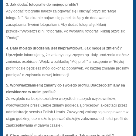
3. Jak dodać fotografie do mojego profilu?
Aby dodać fotografie należy zalogować się i kliknąć przycisk: "Moje
fotografie". Na ekranie pojawi się panel służący do dodawania i
zarządzania Twoimi fotografiami. Aby dodać fotografię: kliknij
przycisk:"Wybierz"i klinij fotografię. Po wybraniu fotografii kliknij przycisk:
"Dodaj".
4. Data mojego urodzenia jest nieprawidłowa. Jak mogę ją zmienić?
Uprzejmie informujemy, że zmiany dotyczących np. daty urodzenia możesz
zmieniać osobiście. Wejdź w zakładkę "Mój profil" a następnie w "Edytuj
profil" gdzie będziesz mógł dokonać poprawek. Po każdej zmianie prosimy
pamiętać o zapisaniu nowej informacji.
5. Wprowadziłam(em) zmiany do swojego profilu. Dlaczego zmiany są
niewidoczne w moim profilu?
Ze względu na bezpieczeństwo wszystkich naszych użytkowników,
wprowadzone przez Ciebie zmiany podlegają procesowi akceptacji przez
administrację serwisu Polish Hearts. Zazwyczaj zmiany są akceptowane w
ciągu godziny, lecz może to potrwać dłużej(w zależności od ilości profili do
zaakceptowania w danym czasie).
6. Chcę zmienić moją nazwę użytkownika. Jak mogę to zrobić?