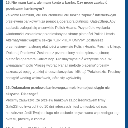
15. Nie mam karty, ale mam konto w banku. Czy mogę zapłacić
przelewem bankowym?
Za konto Premium, VIP lub Premium+VIP można zapłacić internetowym
przelewem bankowym za pomocą operatora płatności Gate2Shop. Aby
zapłacić: zaloguj się w serwisie Polish Hearts. Przy próbie wysłania
wiadomości zostaniesz przeniesiony na stronę płatności Polish Hearts.
Alternatywnie: wejdź w sekcję 'KUP PREMIUM/VIP'. Zostaniesz
przeniesiony na stronę płatności w serwisie Polish Hearts. Prosimy kliknąć
'Dokonaj Przelewu'. Zostaniesz przeniesiony na bezpieczną stronę
płatności operatora Gate2Shop. Prosimy wypełnić wszystkie pola. W
wymaganym polu 'Proszę wybrać Pana/i metodę płacenia' prosimy
zaznaczyć opcję, z jakiej chcesz skorzystać i kliknąć 'Potwierdzić'. Prosimy
postąpić według wskazówek, które się wyświetlą.
16. Dokonałem przelewu bankowego,a moje konto jest ciągle nie
aktywne. Dlaczego?
Prosimy zauważyć, że przelew bankowy za pośrednictwem firmy
Gate2Shop trwa od 7 do 10 dni roboczych i jest to niestety od nas
niezależne. Jeśli Twoja usługa nie zostanie aktywowana w przeciągu tego
okresu, prosimy o kontakt.