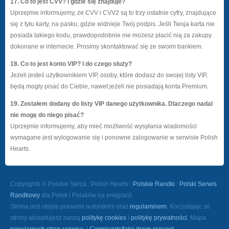
17. Co to jest CVV? I gdzie się znajduje?
Uprzejmie informujemy, że CVV i CVV2 są to trzy ostatnie cyfry, znajdujące
się z tyłu karty, na pasku, gdzie widnieje Twój podpis. Jeśli Twoja karta nie
posiada takiego kodu, prawdopodobnie nie możesz płacić nią za zakupy
dokonane w internecie. Prosimy skontaktować się ze swoim bankiem.
18. Co to jest konto VIP? I do czego służy?
Jeżeli jesteś użytkownikiem VIP, osoby, które dodasz do swojej listy VIP,
będą mogły pisać do Ciebie, nawet jeżeli nie posiadają konta Premium.
19. Zostałem dodany do listy VIP danego użytkownika. Dlaczego nadal
nie mogę do niego pisać?
Uprzejmie informujemy, aby mieć możliwość wysyłania wiadomości
wymagane jest wylogowanie się i ponowne zalogowanie w serwisie Polish
Hearts.
Copyrights © Polskie Serca : Polish Hearts :
Polskie Randki
:
Polski Serwis
Randkowy
dla Polek i Polaków na emigracji.
Strona jest objęta prawami autorskimi oraz
regulaminem
. Korzystając ze
strony akceptujesz naszą
politykę cookies
i
politykę prywatności
. Mapa