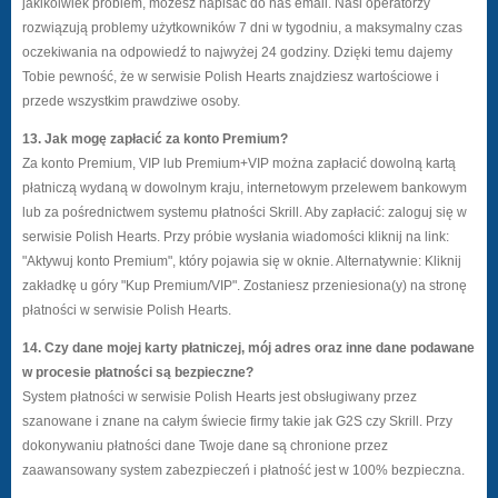
jakikolwiek problem, możesz napisać do nas email. Nasi operatorzy
rozwiązują problemy użytkowników 7 dni w tygodniu, a maksymalny czas
oczekiwania na odpowiedź to najwyżej 24 godziny. Dzięki temu dajemy
Tobie pewność, że w serwisie Polish Hearts znajdziesz wartościowe i
przede wszystkim prawdziwe osoby.
13. Jak mogę zapłacić za konto Premium?
Za konto Premium, VIP lub Premium+VIP można zapłacić dowolną kartą
płatniczą wydaną w dowolnym kraju, internetowym przelewem bankowym
lub za pośrednictwem systemu płatności Skrill. Aby zapłacić: zaloguj się w
serwisie Polish Hearts. Przy próbie wysłania wiadomości kliknij na link:
"Aktywuj konto Premium", który pojawia się w oknie. Alternatywnie: Kliknij
zakładkę u góry "Kup Premium/VIP". Zostaniesz przeniesiona(y) na stronę
płatności w serwisie Polish Hearts.
14. Czy dane mojej karty płatniczej, mój adres oraz inne dane podawane
w procesie płatności są bezpieczne?
System płatności w serwisie Polish Hearts jest obsługiwany przez
szanowane i znane na całym świecie firmy takie jak G2S czy Skrill. Przy
dokonywaniu płatności dane Twoje dane są chronione przez
zaawansowany system zabezpieczeń i płatność jest w 100% bezpieczna.