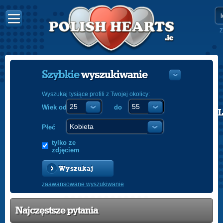
Z
Szybkie
wyszukiwanie
Wyszukaj tysiące profili z Twojej okolicy:
Wiek od
do
POLISH
ENGLISH
Płeć
tylko ze
zdjęciem
Wyszukaj
zaawansowane wyszukiwanie
Najczęstsze pytania