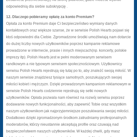
odpowiednią dla siebie subskrypcję .
12. Dlaczego pobieramy opłatę za konto Premium?
Opłata za konto Premium daje Ci bezpieczeństwo wymiany danych
kontaktowych oraz większe szanse, że w serwisie Polish Hearts pojawi się
ktoś odpowiedni dla Ciebie. Zgromadzone środki umożliwiają nam dotarcie
do dużej liczby nowych użytkowników poprzez kampanie reklamowe
prowadzone w internecie, prasie i innych miejscach(np. koncerty, polskie
imprezy itp). Polish Hearts jest w pełni moderowanym serwisem
randkowym a nie typowym serwisem społecznościowym. Użytkownicy
serwisu Polish Hearts rejestrują się tutaj po to, aby znaleźć swoją miłość. W
naszym serwisie znajdziesz tysiące samotnych, poszukujących swojej
miłości kobiet i mężczyzn. Dzięki prowadzonym kampaniom reklamowym w
serwisie Polish Hearts codziennie rejestrują się setki nowych
użytkowników. Opłata pozwala nam również na rozwój serwisu poprzez
dodawanie nowych funkcjonalności, aby zapewnić Tobie oraz wszystkim
naszym użytkownikom jak najprzyjemniejsze poszukiwania swojej miłości.
Dodatkowo dzięki zgromadzonym środkom zatrudniamy profesjonalnych
moderatorów, którzy nieustannie akceptują profile oraz czuwają nad
bezpieczeństwem naszych użytkowników. W każdej chwili, gdy masz