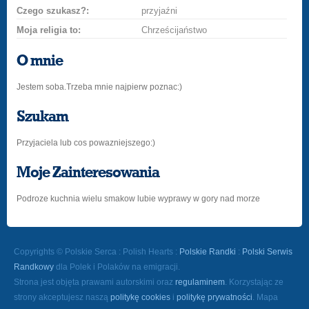
Czego szukasz?:
przyjaźni
Moja religia to:
Chrześcijaństwo
O mnie
Jestem soba.Trzeba mnie najpierw poznac:)
Szukam
Przyjaciela lub cos powazniejszego:)
Moje Zainteresowania
Podroze kuchnia wielu smakow lubie wyprawy w gory nad morze
Copyrights © Polskie Serca : Polish Hearts :
Polskie Randki
:
Polski Serwis
Randkowy
dla Polek i Polaków na emigracji.
Strona jest objęta prawami autorskimi oraz
regulaminem
. Korzystając ze
strony akceptujesz naszą
politykę cookies
i
politykę prywatności
. Mapa