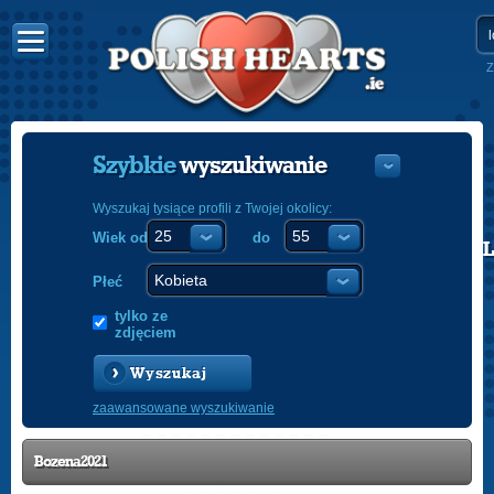
Z
Szybkie
wyszukiwanie
Wyszukaj tysiące profili z Twojej okolicy:
Wiek od
do
POLISH
ENGLISH
Płeć
tylko ze
zdjęciem
Wyszukaj
zaawansowane wyszukiwanie
Bozena2021