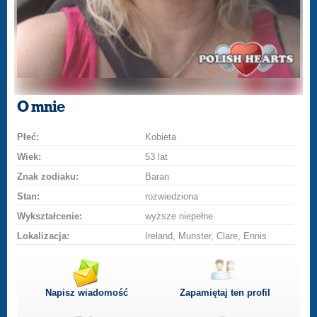
O mnie
Płeć:
Kobieta
Wiek:
53 lat
Znak zodiaku:
Baran
Stan:
rozwiedziona
Wykształcenie:
wyższe niepełne
Lokalizacja:
Ireland, Munster, Clare, Ennis
Napisz wiadomość
Zapamiętaj ten profil