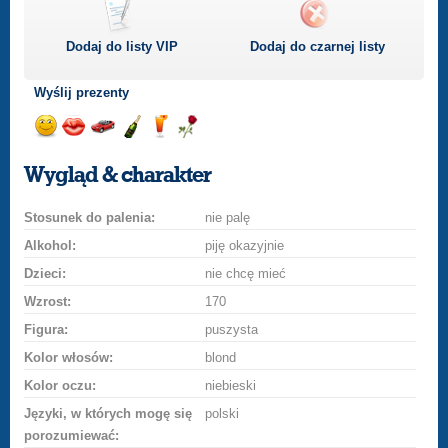
Dodaj do listy
VIP
Dodaj do czarnej listy
Wyślij prezenty
Wyślij
Wyślij
Przejażdżka
Wyślij
Wyślij
Wyślij
uśmiech
buziaka
samochodem
szampana
drinka
różę
Wygląd & charakter
Stosunek do palenia:
nie palę
Alkohol:
piję okazyjnie
Dzieci:
nie chcę mieć
Wzrost:
170
Figura:
puszysta
Kolor włosów:
blond
Kolor oczu:
niebieski
Języki, w których mogę się
polski
porozumiewać: