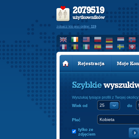
2079519
użytkowników
zobacz kto jest online:
119
Rejestracja
Moje Kon
Szybkie
wyszuki
Wyszukaj tysiące profili z Twojej okolicy
Wiek od
do
Płeć
tylko ze
zdjęciem