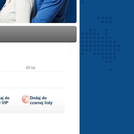
49 lat
aj do
Dodaj do
y
VIP
czarnej listy
lij
ę