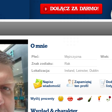
DOŁĄCZ ZA DARMO!
O mnie
Płeć:
Mężczyzna
Wiek:
Znak zodiaku:
Rak
Lokalizacja:
Ireland, Leinster, Dublin
Napisz
Zapamiętaj
Dod
wiadomość
ten profil
list
Wyślij prezenty
Wyślij
Wyślij
Przejażdżka
Wyślij
Wyślij
Wyś
uśmiech
buziaka
samochodem
szampana
drinka
róż
Wygląd & charakter