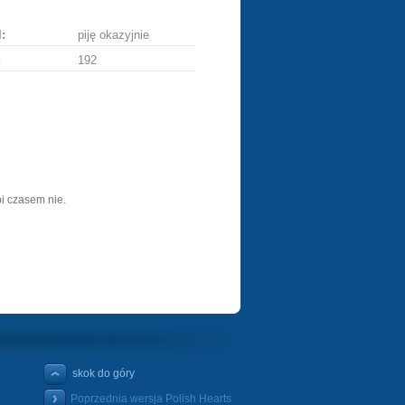
:
piję okazyjnie
:
192
bi czasem nie.
skok do góry
Poprzednia wersja Polish Hearts