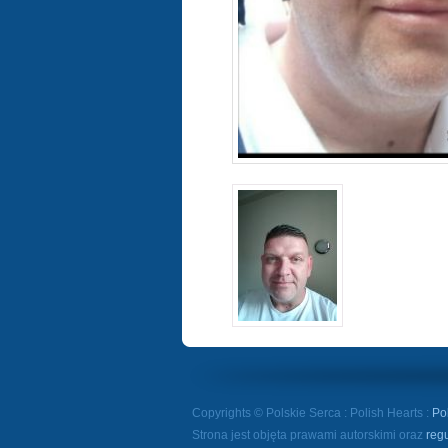
Copyrights © Polskie Serca : Polish Hearts :
Po
Strona jest objęta prawami autorskimi oraz
reg