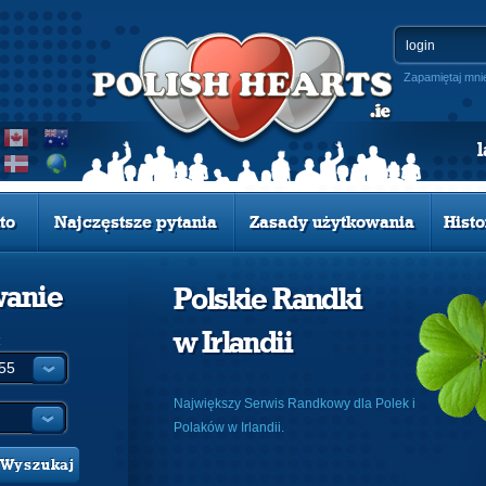
Zapamiętaj mni
to
Najczęstsze pytania
Zasady użytkowania
Histo
wanie
Polskie Randki
w Irlandii
:
Największy Serwis Randkowy dla Polek i
Polaków w Irlandii.
Wyszukaj