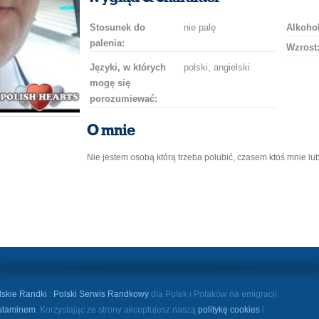
Stosunek do
nie palę
Alkohol
palenia:
Wzrost
Języki, w których
polski, angielski
mogę się
porozumiewać:
O mnie
Nie jestem osobą którą trzeba polubić, czasem ktoś mnie lu
lskie Randki
:
Polski Serwis Randkowy
dla Polek i Polaków na emigracji.
ulaminem
. Korzystając ze strony akceptujesz naszą
politykę cookies
i