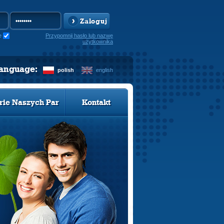
Zaloguj
e
Przypomnij hasło lub nazwę
użytkownika
language:
polish
english
rie Naszych Par
Kontakt