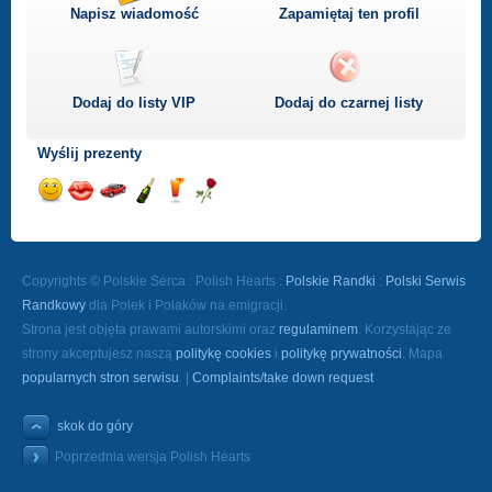
Napisz wiadomość
Zapamiętaj ten profil
Dodaj do listy
VIP
Dodaj do czarnej listy
Wyślij prezenty
Wyślij
Wyślij
Przejażdżka
Wyślij
Wyślij
Wyślij
uśmiech
buziaka
samochodem
szampana
drinka
różę
Copyrights © Polskie Serca : Polish Hearts :
Polskie Randki
:
Polski Serwis
Randkowy
dla Polek i Polaków na emigracji.
Strona jest objęta prawami autorskimi oraz
regulaminem
. Korzystając ze
strony akceptujesz naszą
politykę cookies
i
politykę prywatności
. Mapa
popularnych stron serwisu
. |
Complaints/take down request
skok do góry
Poprzednia wersja Polish Hearts