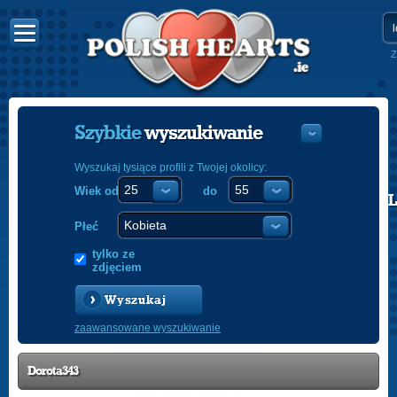
Z
Szybkie
wyszukiwanie
Wyszukaj tysiące profili z Twojej okolicy:
Wiek od
do
POLISH
ENGLISH
Płeć
tylko ze
zdjęciem
Wyszukaj
zaawansowane wyszukiwanie
Dorota343