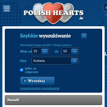
Z
Szybkie
wyszukiwanie
Wyszukaj tysiące profili z Twojej okolicy:
Wiek od
do
POLISH
ENGLISH
Płeć
tylko ze
zdjęciem
Wyszukaj
zaawansowane wyszukiwanie
Nezza00