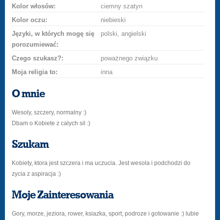
Kolor włosów:
ciemny szatyn
Kolor oczu:
niebieski
Języki, w których mogę się
polski, angielski
porozumiewać:
Czego szukasz?:
poważnego związku
Moja religia to:
inna
O mnie
Wesoly, szczery, normalny :)
Dbam o Kobiete z calych sil :)
Szukam
Kobiety, ktora jest szczera i ma uczucia. Jest wesola i podchodzi do
zycia z aspiracja :)
Moje Zainteresowania
Gory, morze, jeziora, rower, ksiazka, sport, podroze i gotowanie :) lubie