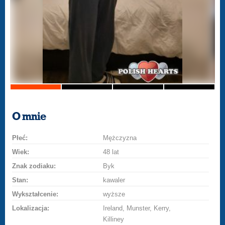
O mnie
Płeć:
Mężczyzna
Wiek:
48 lat
Znak zodiaku:
Byk
Stan:
kawaler
Wykształcenie:
wyższe
Lokalizacja:
Ireland, Munster, Kerry,
Killiney