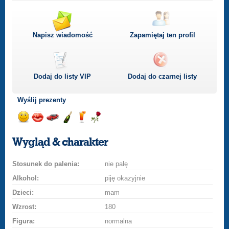
Napisz wiadomość
Zapamiętaj ten profil
Dodaj do listy
VIP
Dodaj do czarnej listy
Wyślij prezenty
Wyślij
Wyślij
Przejażdżka
Wyślij
Wyślij
Wyślij
uśmiech
buziaka
samochodem
szampana
drinka
różę
Wygląd & charakter
Stosunek do palenia:
nie palę
Alkohol:
piję okazyjnie
Dzieci:
mam
Wzrost:
180
Figura:
normalna