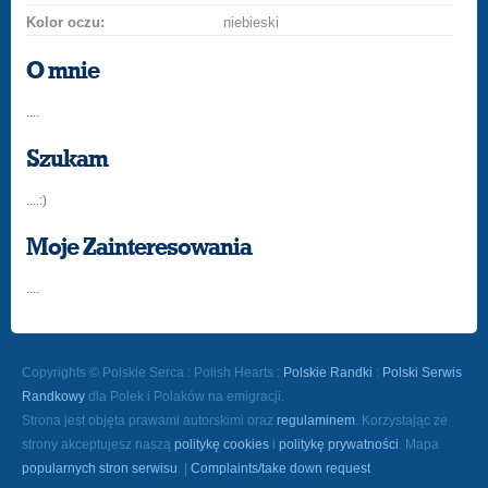
Kolor oczu:
niebieski
O mnie
....
Szukam
....:)
Moje Zainteresowania
....
Copyrights © Polskie Serca : Polish Hearts :
Polskie Randki
:
Polski Serwis
Randkowy
dla Polek i Polaków na emigracji.
Strona jest objęta prawami autorskimi oraz
regulaminem
. Korzystając ze
strony akceptujesz naszą
politykę cookies
i
politykę prywatności
. Mapa
popularnych stron serwisu
. |
Complaints/take down request