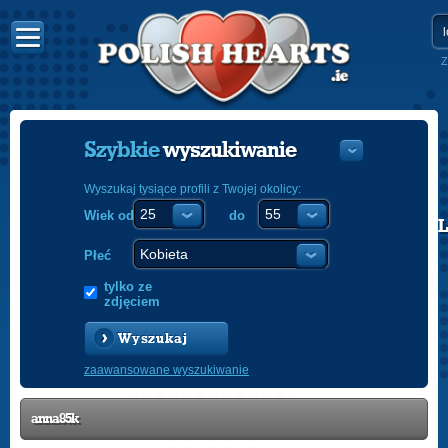
Z
Szybkie
wyszukiwanie
Wyszukaj tysiące profili z Twojej okolicy:
Wiek od
do
POLISH
ENGLISH
Płeć
tylko ze
zdjęciem
Wyszukaj
zaawansowane wyszukiwanie
anna85k