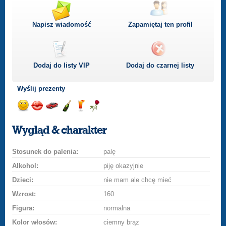
Napisz wiadomość
Zapamiętaj ten profil
Dodaj do listy
VIP
Dodaj do czarnej listy
Wyślij prezenty
Wyślij
Wyślij
Przejażdżka
Wyślij
Wyślij
Wyślij
uśmiech
buziaka
samochodem
szampana
drinka
różę
Wygląd & charakter
Stosunek do palenia:
palę
Alkohol:
piję okazyjnie
Dzieci:
nie mam ale chcę mieć
Wzrost:
160
Figura:
normalna
Kolor włosów:
ciemny brąz