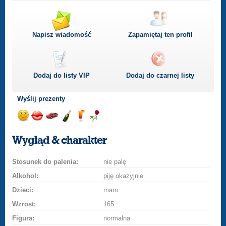
Napisz wiadomość
Zapamiętaj ten profil
Dodaj do listy
VIP
Dodaj do czarnej listy
Wyślij prezenty
Wyślij
Wyślij
Przejażdżka
Wyślij
Wyślij
Wyślij
uśmiech
buziaka
samochodem
szampana
drinka
różę
Wygląd & charakter
Stosunek do palenia:
nie palę
Alkohol:
piję okazyjnie
Dzieci:
mam
Wzrost:
165
Figura:
normalna