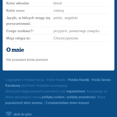
Kolor włosów:
blond
Kolor oczu:
zielony
Języki, w których mogę się
polski, angielski
porozumiewać:
Czego szukasz?:
przyjaźni, poważnego związku
Moja religia to:
Chrześcijaństwo
O mnie
Nie posiadam konta premium
Copyrights © Polskie Serca : Polish Hearts :
Polskie Randki
:
Polski Serwis
Randkowy
dla Polek i Polaków na emigracji.
Strona jest objęta prawami autorskimi oraz
regulaminem
. Korzystając ze
strony akceptujesz naszą
politykę cookies
i
politykę prywatności
. Mapa
popularnych stron serwisu
. |
Complaints/take down request
skok do góry