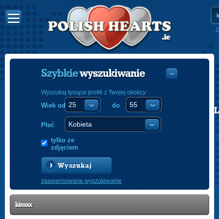
Z
Szybkie
wyszukiwanie
Wyszukaj tysiące profili z Twojej okolicy:
Wiek od
do
POLISH
ENGLISH
Płeć
tylko ze
zdjęciem
Wyszukaj
zaawansowane wyszukiwanie
kissxx